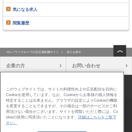
気になる求人
閲覧履歴
マンパワーグループの正社員転職サイト
求人を探す
企業の方
お問い合わせ
公式ソーシャルメディア
このウェブサイトでは、サイトの利便性向上や広告配信を目的に
Cookieを使用しています。なお、Cookieからお客様の個人情報を
特定することは出来ません。ブラウザの設定によりCookieの機能
を変更することもできますが、その場合は一部のサービスがご利
会社概要
このサイトについて
用頂けない場合がございます。サイトを閲覧いただく際には、Co
情報セキュリティ基本方針
個人情報保護方針
okieの使用に同意頂いたことになります。
詳細はこちらをご覧下
さい。
個人情報の取り扱いについて
コンプライアンス