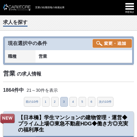
営業の転職情報の検索結果
求人を探す
現在選択中の条件
職種
営業
営業
の求人情報
1864件中
21～30件を表示
前の10件
1
2
3
4
5
6
次の10件
【日本橋】学生マンションの建物管理・運営◆
プライム上場◎東急不動産HDG◆働き方◎充実
の福利厚生