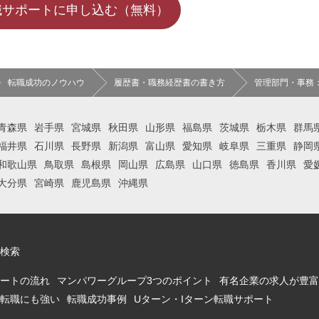
職サポートに申し込む（無料）
転職成功のノウハウ
履歴書・職務経歴書の書き方
管理部門・事務
青森県
岩手県
宮城県
秋田県
山形県
福島県
茨城県
栃木県
群馬
福井県
石川県
長野県
新潟県
富山県
愛知県
岐阜県
三重県
静岡
和歌山県
鳥取県
島根県
岡山県
広島県
山口県
徳島県
香川県
愛
大分県
宮崎県
鹿児島県
沖縄県
検索
ートの流れ
マンパワーグループ3つのポイント
有名企業の求人が豊富
転職にも強い
転職成功事例
Uターン・Iターン転職サポート