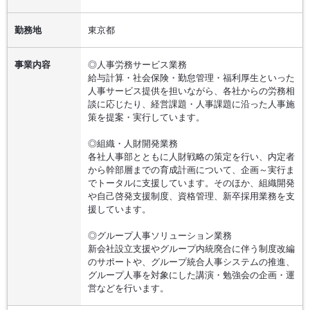
勤務地
東京都
事業内容
◎人事労務サービス業務
給与計算・社会保険・勤怠管理・福利厚生といった
人事サービス提供を担いながら、各社からの労務相
談に応じたり、経営課題・人事課題に沿った人事施
策を提案・実行しています。
◎組織・人財開発業務
各社人事部とともに人財戦略の策定を行い、内定者
から幹部層までの育成計画について、企画～実行ま
でトータルに支援しています。そのほか、組織開発
や自己啓発支援制度、資格管理、新卒採用業務を支
援しています。
◎グループ人事ソリューション業務
新会社設立支援やグループ内統廃合に伴う制度改編
のサポートや、グループ統合人事システムの推進、
グループ人事を対象にした講演・勉強会の企画・運
営などを行います。