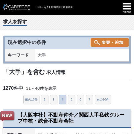
「大手」を含む転職情報の検索結果
求人を探す
現在選択中の条件
キーワード
大手
「大手」を含む
求人情報
1270件中
31～40件を表示
前の10件
2
3
4
5
6
7
次の10件
【大阪本社】不動産仲介／関西大手私鉄グルー
プ中核・総合不動産会社