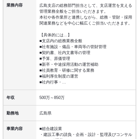
業務内容
広島支店の総務部門担当として、支店運営を支える
管理業務全般をご担当いただきます。
本社や各作業所と連携しながら、総務・管財・採用
関連業務などを中心に幅広くご担当いただきます。
【具体的には…】
■支店内の総務業務全般
■社有施設・備品・車両等の管財管理
■契約書、社内文書等の管理
■予算、原価管理
■新卒・中途採用活動の運営補助
■社員教育・研修に関する業務
■福利厚生制度の運営
■社内行事・…
年収
500万～850万
勤務地
広島県
事業内容
■総合建設業
・建設工事の請負・企画・設計・監理及びコンサル