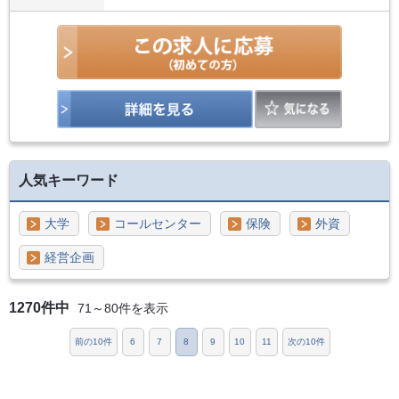
人気キーワード
大学
コールセンター
保険
外資
経営企画
1270件中
71～80件を表示
前の10件
6
7
8
9
10
11
次の10件