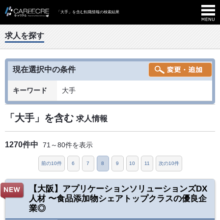
「大手」を含む転職情報の検索結果
求人を探す
現在選択中の条件
キーワード
大手
「大手」を含む
求人情報
1270件中
71～80件を表示
前の10件
6
7
8
9
10
11
次の10件
【大阪】アプリケーションソリューションズDX
人材 〜食品添加物シェアトップクラスの優良企
業◎