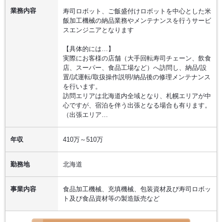
業務内容
寿司ロボット、ご飯盛付けロボットを中心とした米
飯加工機械の納品業務やメンテナンスを行うサービ
スエンジニアとなります
【具体的には…】
実際にお客様の店舗（大手回転寿司チェーン、飲食
店、スーパー、食品工場など）へ訪問し、納品/設
置/試運転/取扱操作説明/納品後の修理メンテナンス
を行います。
訪問エリアは北海道内全域となり、札幌エリアが中
心ですが、宿泊を伴う出張となる場合も有ります。
（出張エリア…
年収
410万～510万
勤務地
北海道
事業内容
食品加工機械、充填機械、包装資材及び寿司ロボッ
ト及び食品資材等の製造販売など