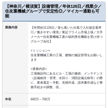
【神奈川／横須賀】設備管理／年休126日／残業少／
住友重機械グループで安定性◎／マイカー通勤も可
能
業務内容
【年間休日126日／落ち着いた社風で入社後定着率
◎／働きやすい環境／東証プライム市場上場／大手
メーカー住友重機械工業の福利厚生機能を受け持つ
グループ会社】
<ミッション>
住友重機械工業の工場、建物の施設管理をお願いし
ます
<業務内容>
工場施設内にあるビル・工場の修繕、メンテナンス
（設備維持・管理、水回り・消防設備点検等）の際
に、業者選定～手配、見積作成、請求書作成など事
務手続きや調整、現…
年収
600万～700万