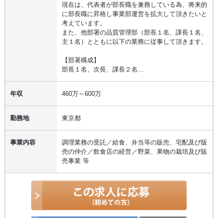
現在は、代表者が部長職を兼務している為、将来的
に部長職に昇格し事業部運営を拡大して頂きたいと
考えています。
また、他部署の品質管理部（部長１名、課長１名、
主１名）とともに以下の業務に従事して頂きます。
【部署構成】
部長１名、次長、課長２名…
年収
460万～600万
勤務地
東京都
事業内容
調理業務の受託／給食、弁当等の販売、宅配及び販
売の仲介／飲食店の経営／野菜、果物の栽培及び販
売事業 等