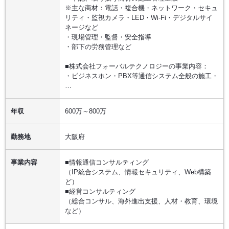
※主な商材：電話・複合機・ネットワーク・セキュ
リティ・監視カメラ・LED・Wi-Fi・デジタルサイ
ネージなど
・現場管理・監督・安全指導
・部下の労務管理など
■株式会社フォーバルテクノロジーの事業内容：
・ビジネスホン・PBX等通信システム全般の施工・
…
年収
600万～800万
勤務地
大阪府
事業内容
■情報通信コンサルティング
（IP統合システム、情報セキュリティ、Web構築
ど）
■経営コンサルティング
（総合コンサル、海外進出支援、人材・教育、環境
など）