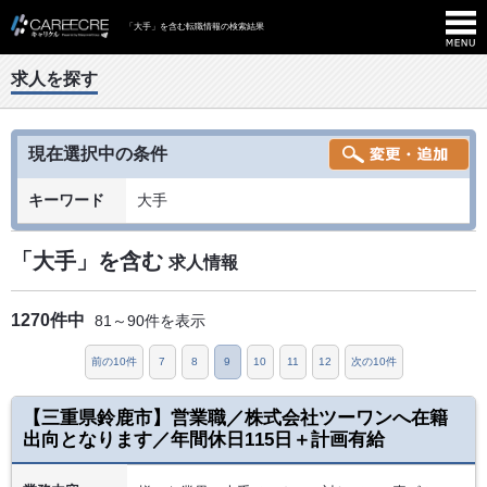
「大手」を含む転職情報の検索結果
求人を探す
現在選択中の条件
キーワード
大手
「大手」を含む
求人情報
1270件中
81～90件を表示
前の10件
7
8
9
10
11
12
次の10件
【三重県鈴鹿市】営業職／株式会社ツーワンへ在籍
出向となります／年間休日115日＋計画有給