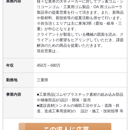
業務内容
様々な業界の大手メーカーに対してフッ素ゴム・シ
リコーンゴム・工業用ゴム製品・OA 用ゴムローラ
製品等の提案営業を行って頂きます。また、新商品
や新材料、新技術等の提案活動も併せて行います。
※担当頂くエリアは主に東海3県（愛知・岐阜・三
重）が中心となります。
クライアントが製造している機械の図面を読み、ク
ライアントの要望をヒアリングしていただき、課題
解決のための商品を提案いただきます。
現在営業は…
年収
450万～690万
勤務地
三重県
事業内容
■工業用品(ゴムやプラスチック素材の組み込み部品
や補修部品)の設計・開発・販売
■建設資材(トンネルの補助工法やダム・道路・鉄
道、造成工事用資材)の 設計・施工・技術指導 等