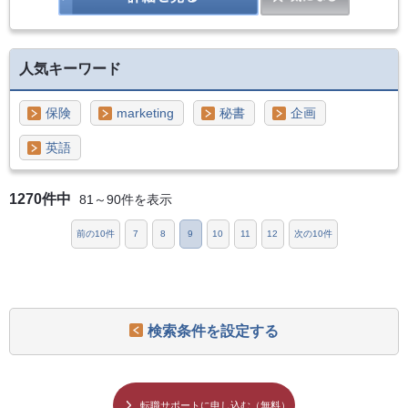
人気キーワード
保険
marketing
秘書
企画
英語
1270件中
81～90件を表示
前の10件
7
8
9
10
11
12
次の10件
検索条件を設定する
転職サポートに申し込む（無料）