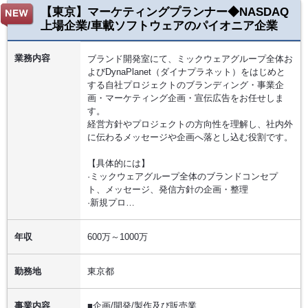
【東京】マーケティングプランナー◆NASDAQ
上場企業/車載ソフトウェアのパイオニア企業
業務内容
ブランド開発室にて、ミックウェアグループ全体お
よびDynaPlanet（ダイナプラネット）をはじめと
する自社プロジェクトのブランディング・事業企
画・マーケティング企画・宣伝広告をお任せしま
す。
経営方針やプロジェクトの方向性を理解し、社内外
に伝わるメッセージや企画へ落とし込む役割です。
【具体的には】
·ミックウェアグループ全体のブランドコンセプ
ト、メッセージ、発信方針の企画・整理
·新規プロ…
年収
600万～1000万
勤務地
東京都
事業内容
■企画/開発/製作及び販売業