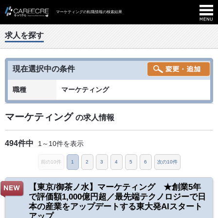
マーケティングの転職情報の検索結果
求人を探す
現在選択中の条件
職種
マーケティング
マーケティング
の求人情報
494件中
1～10件を表示
前の10件
1
2
3
4
5
6
次の10件
【東京/御茶ノ水】マーケティング ★創業5年
で評価額1,000億円超／最先端テクノロジーで日
本の産業をアップデートする東大発AIスタート
アップ