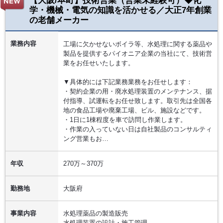
【大阪/本町】技術営業（営業未経験可）◆化
学・機械・電気の知識を活かせる／大正7年創業
の老舗メーカー
業務内容
工場に欠かせないボイラ等、水処理に関する薬品や
製品を提供するパイオニア企業の当社にて、技術営
業をお任せいたします。
▼具体的には下記業務業務をお任せします：
・契約企業の用・廃水処理装置のメンテナンス、据
付指導、試運転をお任せ致します。取引先は全国各
地の食品工場や廃棄工場、ビル、施設などです。
・1日に1棟程度を車で訪問し作業します。
・作業の入っていない日は自社製品のコンサルティ
ング営業もお…
年収
270万～370万
勤務地
大阪府
事業内容
水処理薬品の製造販売
水処理装置の設計・施工管理