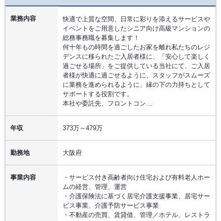
業務内容
快適で上質な空間、日常に彩りを添えるサービスや
イベントをご用意したシニア向け高級マンションの
総務事務職を募集します！
何十年もの時間を過ごしたお家を離れ私たちのレジ
デンスに移られたご入居者様に、「安心して楽しく
過ごせる場所」をご提供している当社にて、ご入居
者様が快適に過ごせるように、スタッフがスムーズ
に業務を進められるように、縁の下の力持ちとして
サポートする役割です。
本社や委託先、フロントコン…
年収
373万～479万
勤務地
大阪府
事業内容
・サービス付き高齢者向け住宅および有料老人ホー
ムの経営、管理、運営
・介護保険法に基づく居宅介護支援事業、居宅サー
ビス事業、介護予防サービス事業
・不動産の売買、賃貸借、管理／ホテル、レストラ