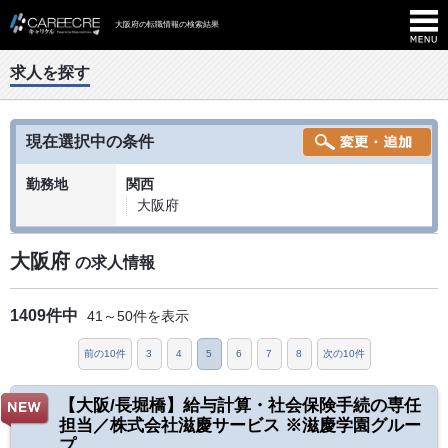
大阪府の転職情報の検索結果
求人を探す
現在選択中の条件
勤務地
関西
大阪府
大阪府
の求人情報
1409件中
41～50件を表示
前の10件
3
4
5
6
7
8
次の10件
【大阪/長堀橋】給与計算・社会保険手続の専任
担当／株式会社滋慶サービス ※滋慶学園グルー
プ