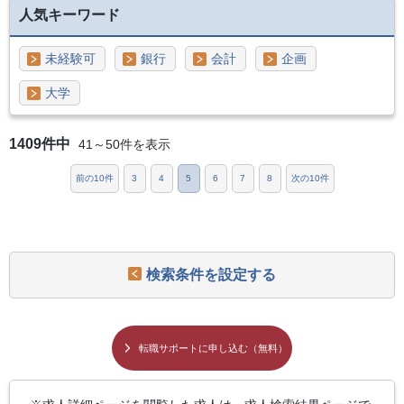
人気キーワード
未経験可
銀行
会計
企画
大学
1409件中
41～50件を表示
前の10件
3
4
5
6
7
8
次の10件
検索条件を設定する
転職サポートに申し込む（無料）