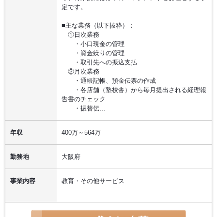
定です。
■主な業務（以下抜粋）：
①日次業務
・小口現金の管理
・資金繰りの管理
・取引先への振込支払
②月次業務
・通帳記帳、預金伝票の作成
・各店舗（塾校舎）から毎月提出される経理報
告書のチェック
・振替伝…
年収
400万～564万
勤務地
大阪府
事業内容
教育・その他サービス