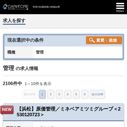
管理の転職情報の検索結果
求人を探す
現在選択中の条件
職種
管理
管理
の求人情報
2106件中
1～10件を表示
前の10件
1
2
3
4
5
6
次の10件
【浜松】原価管理／ミネベアミツミグループ＜2
530120723＞