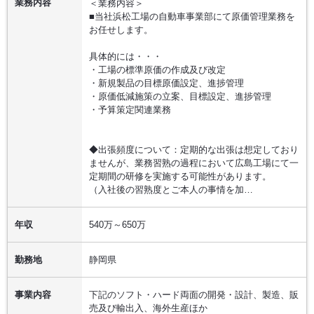
業務内容
＜業務内容＞
■当社浜松工場の自動車事業部にて原価管理業務を
お任せします。
具体的には・・・
・工場の標準原価の作成及び改定
・新規製品の目標原価設定、進捗管理
・原価低減施策の立案、目標設定、進捗管理
・予算策定関連業務
◆出張頻度について：定期的な出張は想定しており
ませんが、業務習熟の過程において広島工場にて一
定期間の研修を実施する可能性があります。
（入社後の習熟度とご本人の事情を加…
年収
540万～650万
勤務地
静岡県
事業内容
下記のソフト・ハード両面の開発・設計、製造、販
売及び輸出入、海外生産ほか