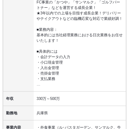
FC事業の「かつや」「サンマルク」「ゴルフパー
トナー」などを運営する成長企業！
★3年以内での上場を目指す成長企業！デリバリー
やテイクアウトなどの臨機応変な対応で業績好調！
■業務内容：
基本的には当社経理業務における日次業務をお任せ
いたします！
■具体的には
・会計データの入力
・小口現金管理
・入出金管理
・売掛金管理
・支払業務
…
年収
330万～500万
勤務地
兵庫県
事業内容
・外食事業（ル･パスタガーデン、サンマルク、牛