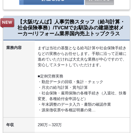
【大阪/なんば】人事労務スタッフ（給与計算・
社会保険事務）/TVCMでお馴染みの建築塗材メ
ーカー/リフォーム業界国内売上トップクラス
業務内容
まずは当社の基盤となる給与計算や社会保険手続き
などの実務からお任せします。手順に沿って正確に
進めていただければ大丈夫な業務が中心ですので、
安心してスタートしていただけます。
■定例労務実務
・勤怠データの回収・集計・チェック
・月次の給与計算・賞与計算
・社会保険・雇用保険の各種手続き（入退社、扶養
変更、各種給付金申請など）
・年末調整のデータ入力・書類の確認作業
・源泉徴収票や各種証明書の発…
年収
290万～320万