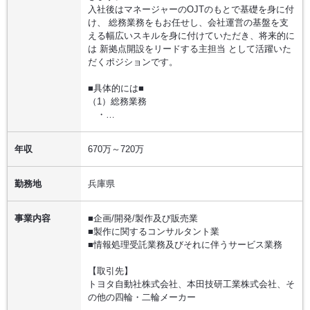
入社後はマネージャーのOJTのもとで基礎を身に付
け、 総務業務をもお任せし、会社運営の基盤を支
える幅広いスキルを身に付けていただき、将来的に
は 新拠点開設をリードする主担当 として活躍いた
だくポジションです。
■具体的には■
（1）総務業務
・…
年収
670万～720万
勤務地
兵庫県
事業内容
■企画/開発/製作及び販売業
■製作に関するコンサルタント業
■情報処理受託業務及びそれに伴うサービス業務
【取引先】
トヨタ自動社株式会社、本田技研工業株式会社、そ
の他の四輪・二輪メーカー