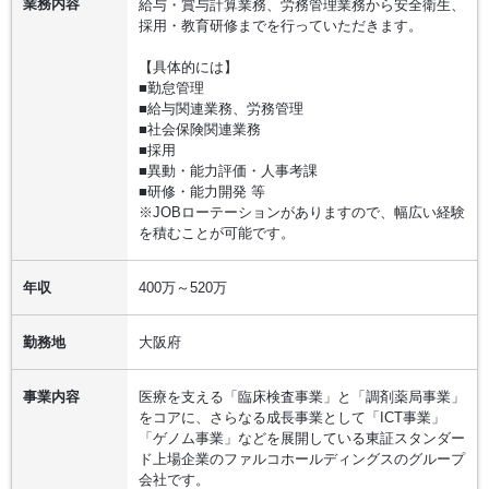
業務内容
給与・賞与計算業務、労務管理業務から安全衛生、
採用・教育研修までを行っていただきます。
【具体的には】
■勤怠管理
■給与関連業務、労務管理
■社会保険関連業務
■採用
■異動・能力評価・人事考課
■研修・能力開発 等
※JOBローテーションがありますので、幅広い経験
を積むことが可能です。
年収
400万～520万
勤務地
大阪府
事業内容
医療を支える「臨床検査事業」と「調剤薬局事業」
をコアに、さらなる成長事業として「ICT事業」
「ゲノム事業」などを展開している東証スタンダー
ド上場企業のファルコホールディングスのグループ
会社です。