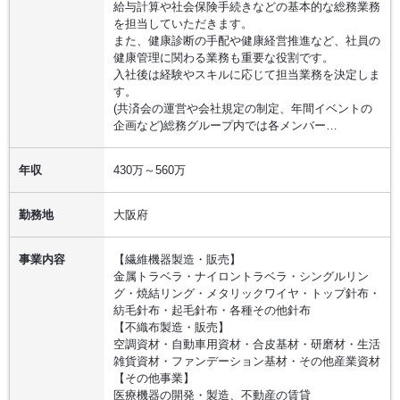
給与計算や社会保険手続きなどの基本的な総務業務
を担当していただきます。
また、健康診断の手配や健康経営推進など、社員の
健康管理に関わる業務も重要な役割です。
入社後は経験やスキルに応じて担当業務を決定しま
す。
(共済会の運営や会社規定の制定、年間イベントの
企画など)総務グループ内では各メンバー…
年収
430万～560万
勤務地
大阪府
事業内容
【繊維機器製造・販売】
金属トラベラ・ナイロントラベラ・シングルリン
グ・焼結リング・メタリックワイヤ・トップ針布・
紡毛針布・起毛針布・各種その他針布
【不織布製造・販売】
空調資材・自動車用資材・合皮基材・研磨材・生活
雑貨資材・ファンデーション基材・その他産業資材
【その他事業】
医療機器の開発・製造、不動産の賃貸