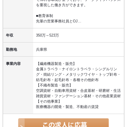
を重視した働き方ができます。
■教育体制
先輩の営業事務社員とOJ…
年収
350万～523万
勤務地
兵庫県
事業内容
【繊維機器製造・販売】
金属トラベラ・ナイロントラベラ・シングルリン
グ・焼結リング・メタリックワイヤ・トップ針布・
紡毛針布・起毛針布・各種その他針布
【不織布製造・販売】
空調資材・自動車用資材・合皮基材・研磨材・生活
雑貨資材・ファンデーション基材・その他産業資材
【その他事業】
医療機器の開発・製造、不動産の賃貸