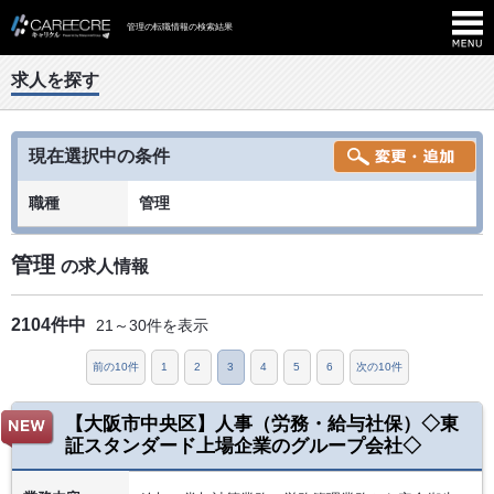
管理の転職情報の検索結果
求人を探す
現在選択中の条件
職種
管理
管理
の求人情報
2104件中
21～30件を表示
前の10件
1
2
3
4
5
6
次の10件
【大阪市中央区】人事（労務・給与社保）◇東
証スタンダード上場企業のグループ会社◇