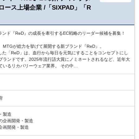
ス上場企業 /「SIXPAD」「R
ランド『ReD』の成長を牽引するEC戦略のリーダー候補を募集！
続き、MTGが総力を挙げて展開する新ブランド『ReD』。
チした「ReD」は、血行から毎日を元気にすることをコンセプトにし
ブランドです。2025年流行語大賞にノミネートされるなど、近年大
ているリカバリーウェア業界。 その中…
府
・製造
の企画開発・製造
企画開発・製造