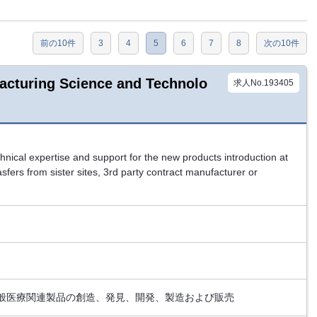
前の10件
3
4
5
6
7
8
次の10件
turing Science and Technolo
求人No.193405
hnical expertise and support for the new products introduction at
asfers from sister sites, 3rd party contract manufacturer or
般医療関連製品の創造、発見、開発、製造および販売