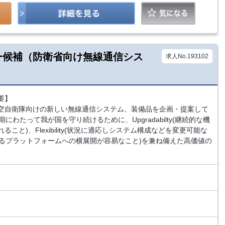
ダー候補（防衛省向け無線通信シス
求人No.193102
要】
空自衛隊向けの新しい無線通信システム、装備品を企画・提案して
にわたって我が国を守り続けるために、Upgradabilty(継続的な機
こと)、Flexibility(状況に適応しシステム構成などを変更可能な
ity(異なるプラットフォームへの横展開が容易なこと)を兼ね備えた高価値の